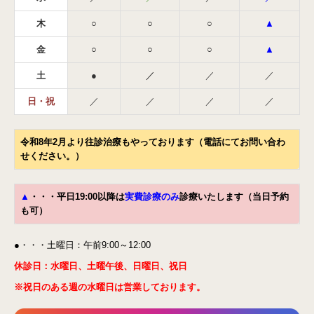
木
○
○
○
▲
金
○
○
○
▲
土
●
／
／
／
日・祝
／
／
／
／
令和8年2月より往診治療もやっております（電話にてお問い合わ
せください。）
▲
・・・平日19:00以降は
実費診療のみ
診療いたします（当日予約
も可）
●・・・土曜日：午前9:00～12:00
休診日：水曜日、
土曜午後、
日曜日、祝日
※
祝日のある週の水曜日は営業しております。