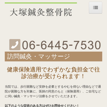
HOME
院内紹介
診療時間・地図
施術メニュー
訪問鍼灸・マッサージ
鍼灸・整骨
健康保険適用でわずかな負担金で往
訪問鍼灸・マッサージ
診治療が受けられます！
五十肩
当院では、歩行困難など安静を必要とするやむを得ない理由などで通
交通事故治療
院が困難な方を対象に、医師の同意のもと（保険適用）、ご自宅など
に伺い鍼灸・マッサージ治療をさせていただきます。
お問合せ
以下のような症状のある方はぜひお問合せください！