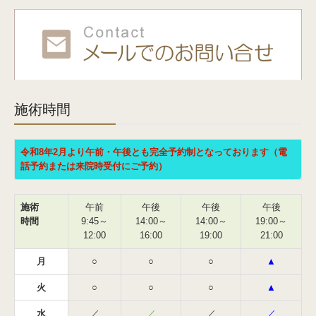
施術時間
令和8年2月より午前・午後とも完全予約制となっております（電
話予約または来院時受付にご予約）
施術
午前
午後
午後
午後
時間
9:45～
14:00～
14:00～
19:00～
12:00
16:00
19:00
21:00
月
○
○
○
▲
火
○
○
○
▲
水
／
／
／
／